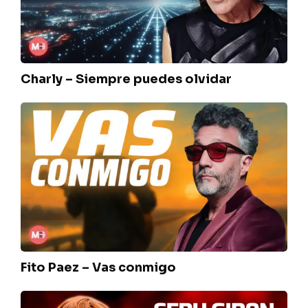
Charly – Siempre puedes olvidar
Fito
Paez
–
Vas
conmigo
Fito Paez – Vas conmigo
Seru