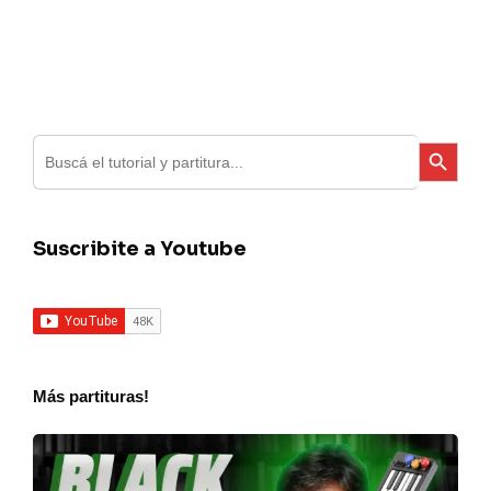
Search
Search Button
for:
Suscribite a Youtube
Más partituras!
The
beatles