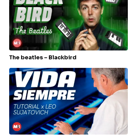
–
Blackbird
The beatles – Blackbird
Spinetta
Jade
–
Vida
siempre