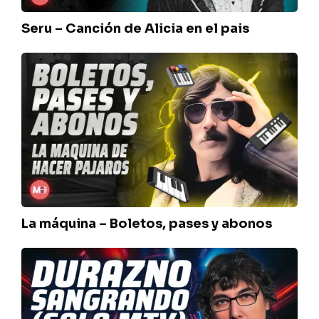
Seru – Canción de Alicia en el pais
La
máquina
–
Boletos,
pases
y
abonos
La máquina – Boletos, pases y abonos
Mono
Fontana
–
Durazno