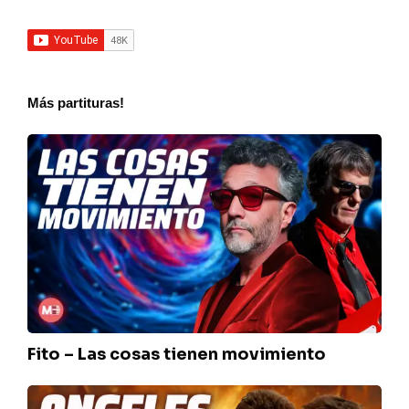
Más partituras!
Fito
–
Las
cosas
tienen
movimiento
Fito – Las cosas tienen movimiento
Charly