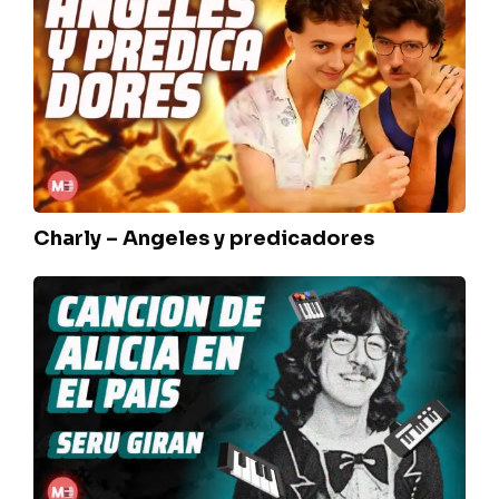
–
Angeles
y
predicadores
Charly – Angeles y predicadores
Seru
–
Canción
de
Alicia
en
el
pais