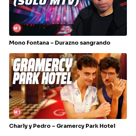
sangrando
Mono Fontana – Durazno sangrando
Charly
y
Pedro
–
Gramercy
Park
Hotel
Charly y Pedro – Gramercy Park Hotel