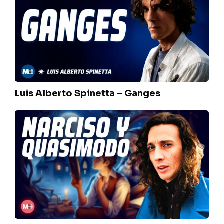
Spinetta
–
Ganges
Luis Alberto Spinetta – Ganges
Fito
Paez
–
Narciso
y
Quasimodo