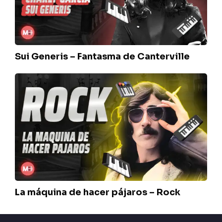
Canterville
Sui Generis – Fantasma de Canterville
La
máquina
de
hacer
pájaros
–
Rock
La máquina de hacer pájaros – Rock