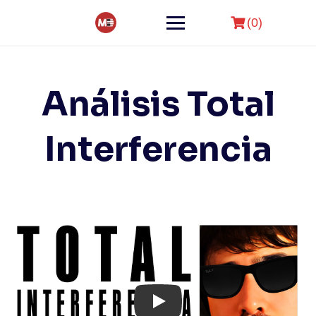
Skip
to
(0)
content
Análisis Total
Interferencia
Play