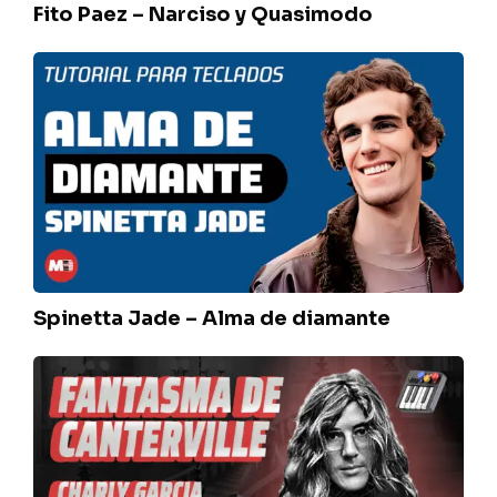
Fito Paez – Narciso y Quasimodo
Spinetta
Jade
–
Alma
de
diamante
Spinetta Jade – Alma de diamante
Sui
Generis
–
Fantasma
de