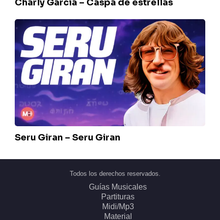
Charly Garcia – Caspa de estrellas
Seru
Giran
–
Seru
Giran
Seru Giran – Seru Giran
Todos los derechos reservados.
Guías Musicales
Partituras
Midi/Mp3
Material