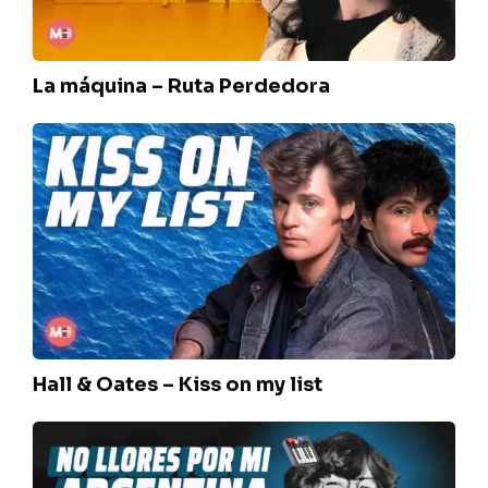
La máquina – Ruta Perdedora
Hall
&
Oates
–
Kiss
on
my
list
Hall & Oates – Kiss on my list
Seru
–
No