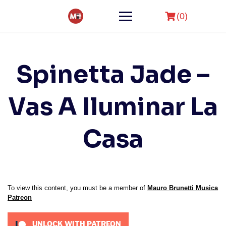
Skip
to
(0)
content
Spinetta Jade –
Vas A Iluminar La
Casa
To view this content, you must be a member of
Mauro Brunetti Musica
Patreon
UNLOCK WITH PATREON