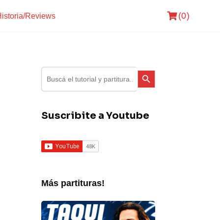
(0)
istoria/Reviews
Search Button
Search
for:
Suscribite a Youtube
Más partituras!
Fito
Paez