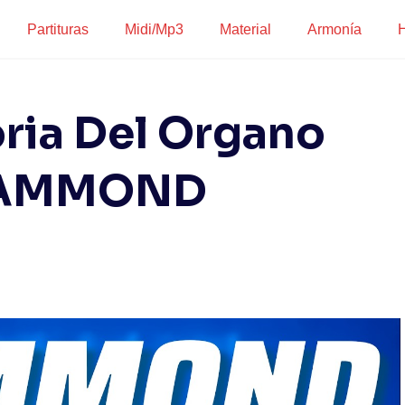
Partituras
Midi/Mp3
Material
Armonía
H
oria Del Organo
AMMOND