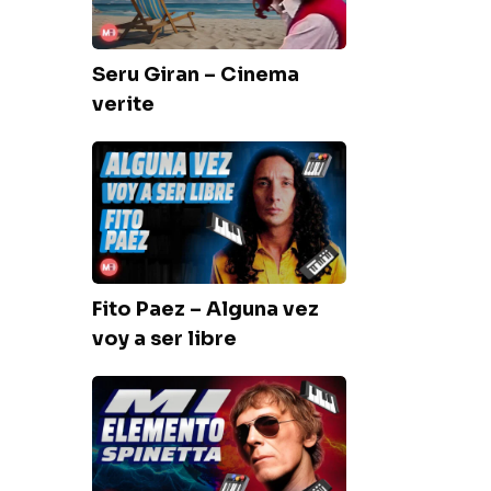
verite
Seru Giran – Cinema
verite
Fito
Paez
–
Alguna
vez
voy
Fito Paez – Alguna vez
a
voy a ser libre
ser
libre
Luis
Alberto
Spinetta
–