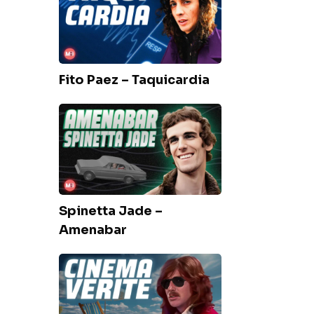
–
Taquicardia
Fito Paez – Taquicardia
Spinetta
Jade
–
Amenabar
Spinetta Jade –
Amenabar
Seru
Giran
–
Cinema