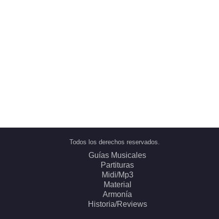
Todos los derechos reservados.
Guías Musicales
Partituras
Midi/Mp3
Material
Armonía
Historia/Reviews