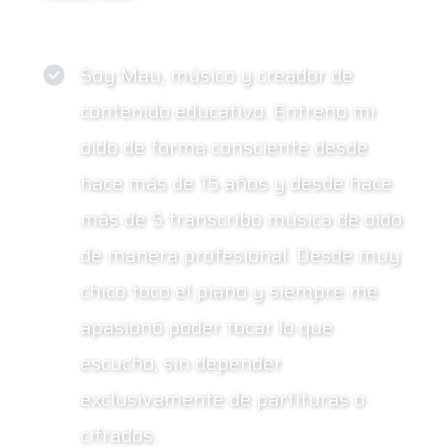
Soy Mau, músico y creador de
contenido educativo. Entreno mi
oído de forma consciente desde
hace más de 15 años y desde hace
más de 5 transcribo música de oído
de manera profesional. Desde muy
chico toco el piano y siempre me
apasionó poder tocar lo que
escucho, sin depender
exclusivamente de partituras o
cifrados.