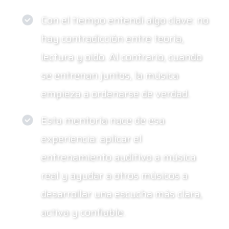
Con el tiempo entendí algo clave: no
hay contradicción entre teoría,
lectura y oído. Al contrario, cuando
se entrenan juntos, la música
empieza a ordenarse de verdad.
Esta mentoría nace de esa
experiencia: aplicar el
entrenamiento auditivo a música
real y ayudar a otros músicos a
desarrollar una escucha más clara,
activa y confiable.