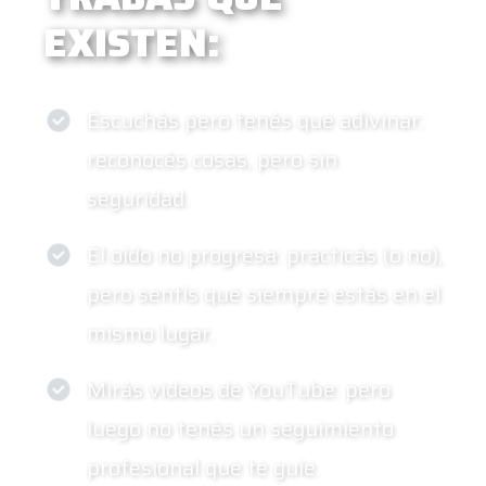
EXISTEN:
Escuchás pero tenés que adivinar:
reconocés cosas, pero sin
seguridad.
El oído no progresa: practicás (o no),
pero sentís que siempre estás en el
mismo lugar.
Mirás videos de YouTube: pero
luego no tenés un seguimiento
profesional que te guíe.