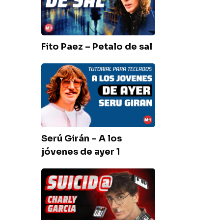
Petalo
de
sal
Fito Paez – Petalo de sal
Serú
Girán
–
A
los
jóvenes
Serú Girán – A los
de
jóvenes de ayer 1
ayer
1
Charly
Garcia
–
Suicida