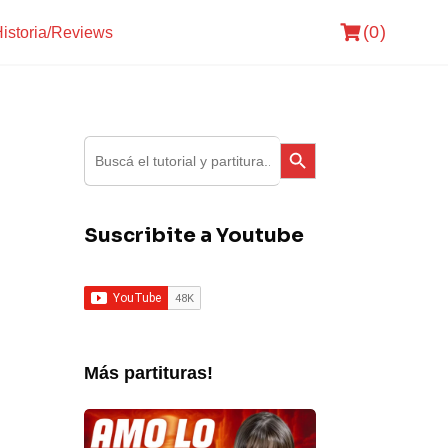
(0)
istoria/Reviews
Search Button
Search
for:
Suscribite a Youtube
Más partituras!
Fabiana
Cantilo