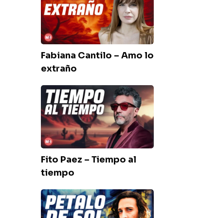
–
Amo
lo
extraño
Fabiana Cantilo – Amo lo
extraño
Fito
Paez
–
Tiempo
al
tiempo
Fito Paez – Tiempo al
tiempo
Fito
Paez
–