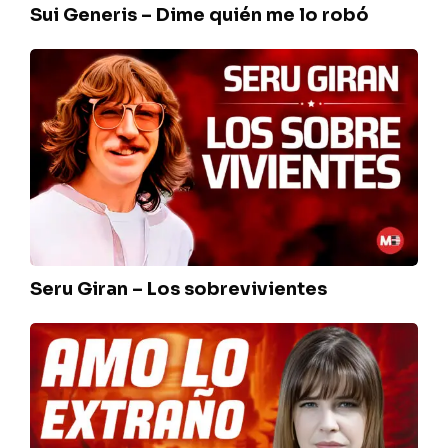
Sui Generis – Dime quién me lo robó
Seru
Giran
–
Los
sobrevivientes
Seru Giran – Los sobrevivientes
Fabiana
Cantilo
–
Amo
lo