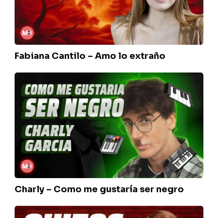
extraño
Fabiana Cantilo – Amo lo extraño
Charly
–
Como
me
gustaría
ser
negro
Charly – Como me gustaría ser negro
Sui