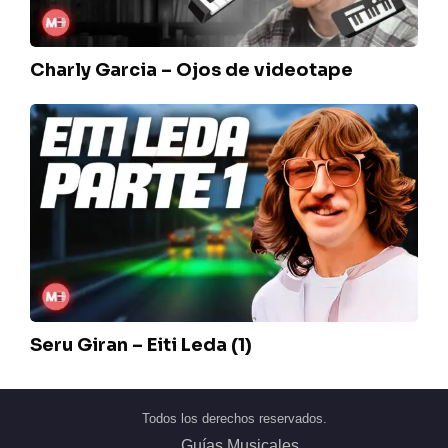
Charly Garcia – Ojos de videotape
Seru
Giran
–
Eiti
Leda
(1)
Seru Giran – Eiti Leda (1)
Todos los derechos reservados.
Guías Musicales