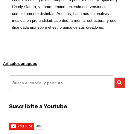
Charly García, y cómo terminó teniendo dos versiones
completamente distintas. Además, hacemos un análisis
musical en profundidad: acordes, armonía, estructura, y qué
dice cada una sobre el estilo único de sus creadores.
Artículos antiguos
Navegación
Search
Search Button
for:
de
entradas
Suscribite a Youtube