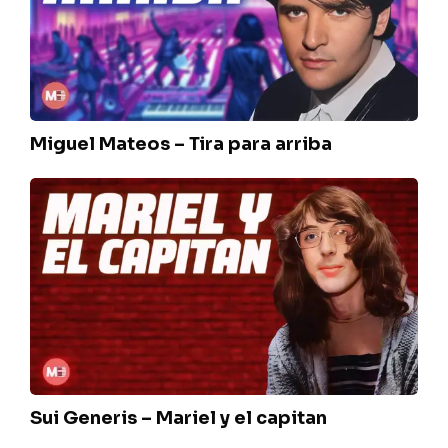
para
arriba
Miguel Mateos – Tira para arriba
Sui
Generis
–
Mariel
y
el
capitan
Sui Generis – Mariel y el capitan