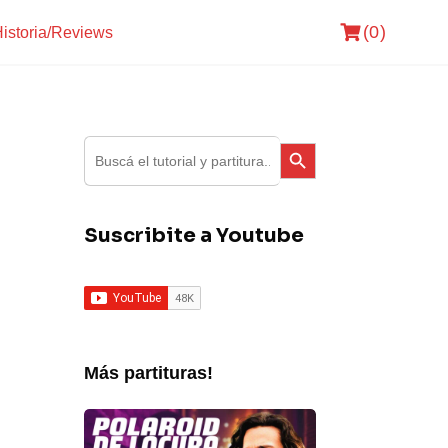
(0)
istoria/Reviews
Search Button
Search
for:
Suscribite a Youtube
Más partituras!
Fito
Paez