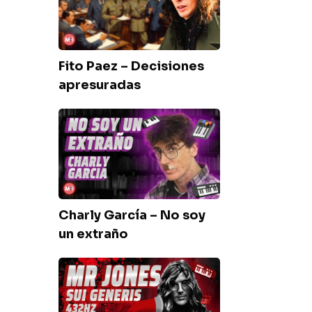
Decisiones
apresuradas
Fito Paez – Decisiones
apresuradas
Charly
García
–
No
soy
un
Charly García – No soy
extraño
un extraño
Sui
Generis
–