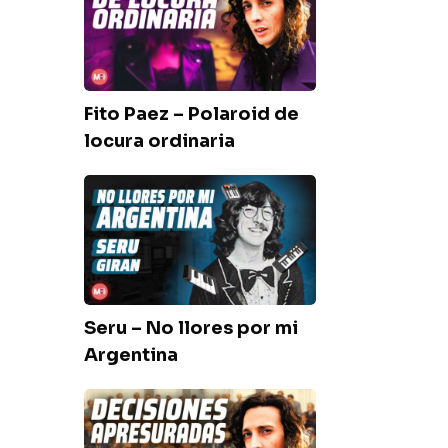
–
Polaroid
de
locura
Fito Paez – Polaroid de
ordinaria
locura ordinaria
Seru
–
No
llores
por
mi
Seru – No llores por mi
Argentina
Argentina
Fito
Paez
–