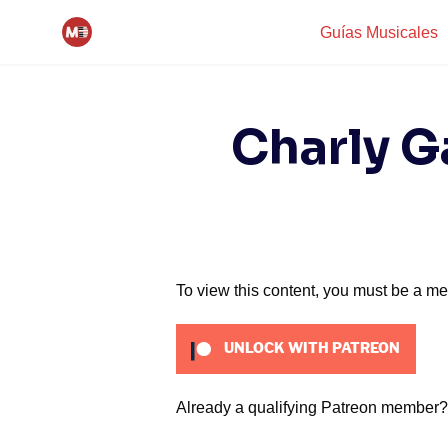
Skip
Guías Musicales
to
content
Charly G
To view this content, you must be a m
UNLOCK WITH PATREON
Already a qualifying Patreon member